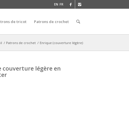
EN
FR
trons de tricot
Patrons de crochet
il
/
Patrons de crochet
/
Enrique (couverture légère)
 couverture légère en
ter