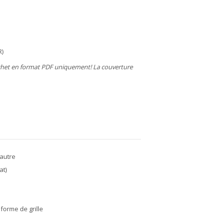
R)
chet en format PDF uniquement! La couverture
’autre
at)
forme de grille