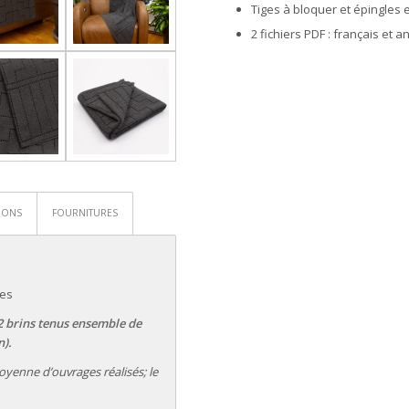
Tiges à bloquer et épingle
2 fichiers PDF : français et a
IONS
FOURNITURES
mes
2 brins tenus ensemble de
n).
oyenne d’ouvrages réalisés; le